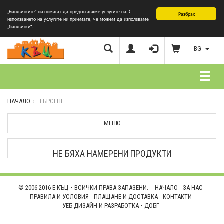
„Бисквитките“ ни помагат да предоставяме услугите си. С
Разбрах
използването на услугите ни приемате, че можем да използваме
„бисквитки“.
BG
НАЧАЛО
ТЪРСЕНЕ
МЕНЮ
НЕ БЯХА НАМЕРЕНИ ПРОДУКТИ
© 2006-2016 Е-КЪЦ • ВСИЧКИ ПРАВА ЗАПАЗЕНИ.
НАЧАЛО
ЗА НАС
ПРАВИЛА И УСЛОВИЯ
ПЛАЩАНЕ И ДОСТАВКА
КОНТАКТИ
УЕБ ДИЗАЙН И РАЗРАБОТКА •
ДОБГ